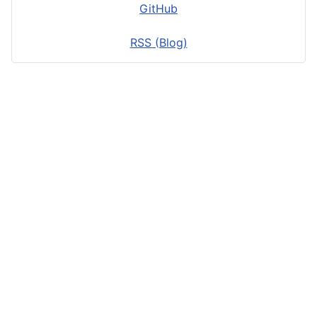
GitHub
RSS (Blog)
Datenschutzerklärung
D
Impressum
C